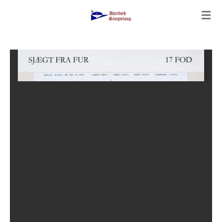
Spring
til
hovedindhold