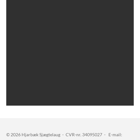
© 2026 Hjarbæk Sjægtelaug -
CVR-nr. 34095027 -
E-mail: